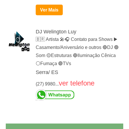
Ver Mais
DJ Welington Luy
🇧🇷 Artista 🎤🎧 Contato para Shows ▶️
Casamento/Aniversário e outros 🔴DJ 🟢
Som 🟡Estruturas 🔵Iluminação Cênica
⚪️Fumaça 🟣TVs
Serra/ ES
ver telefone
(27) 9980...