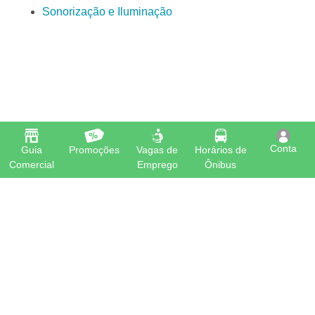
Sonorização e Iluminação
Conta
Guia
Promoções
Vagas de
Horários de
Comercial
Emprego
Ônibus
O Guia Feu Rosa é o aplicativo que todo morador dos
seguintes bairros precisa ter em seu celular: Alterosas,
Boulevard Lagoa, Feu Rosa, Nova Zelândia, Ourimar e Vila
Nova de Colares em Serra/ ES
Contato
|
Termos de Uso
|
Política de Privacidade