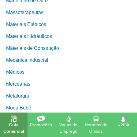
Martelinho de Ouro
Massoterapeutas
Materiais Elétricos
Materiais Hidráulicos
Materiais de Construção
Mecânica Industrial
Médicos
Mercearias
Metalurgia
Moda Bebê
Moda Feminina
Conta
Guia
Promoções
Vagas de
Horários de
Comercial
Emprego
Ônibus
Moda Infantil