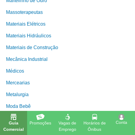
Martelinho de Ouro
Massoterapeutas
Materiais Elétricos
Materiais Hidráulicos
Materiais de Construção
Mecânica Industrial
Médicos
Mercearias
Metalurgia
Moda Bebê
Moda Feminina
Conta
Guia
Promoções
Vagas de
Horários de
Comercial
Emprego
Ônibus
Moda Infantil