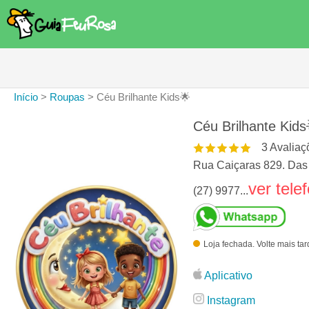
Início
>
Roupas
>
Céu Brilhante Kids🌟
Céu Brilhante Kids
3
Avaliaç
Rua Caiçaras 829. Das 
ver tele
(27) 9977...
Loja fechada. Volte mais ta
Aplicativo
Instagram