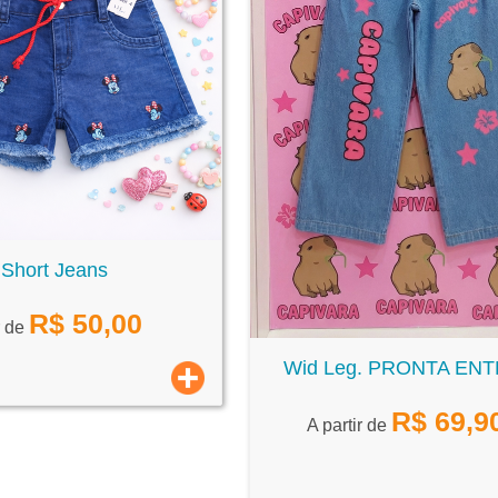
Short Jeans
R$
50,00
r de
Wid Leg. PRONTA EN
R$
69,9
A partir de