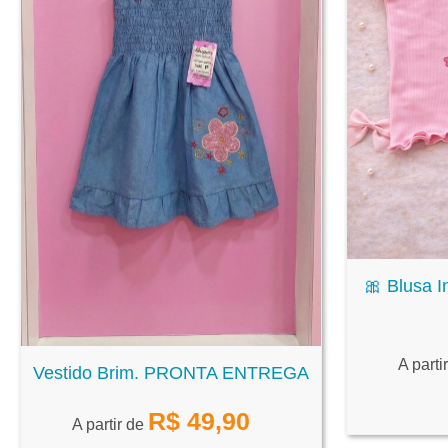
🎀 Blusa I
A parti
Vestido Brim. PRONTA ENTREGA
R$
49,90
A partir de