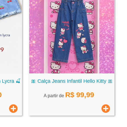
 Lycra 🍒
🎀 Calça Jeans Infantil Hello Kitty 🎀
0
R$
99,99
A partir de