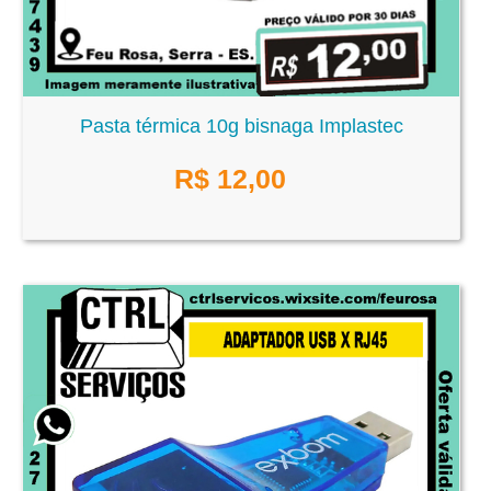
Pasta térmica 10g bisnaga Implastec
R$
12,00