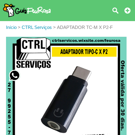
Início
>
CTRL Serviços
>
ADAPTADOR TC-M X P2-F