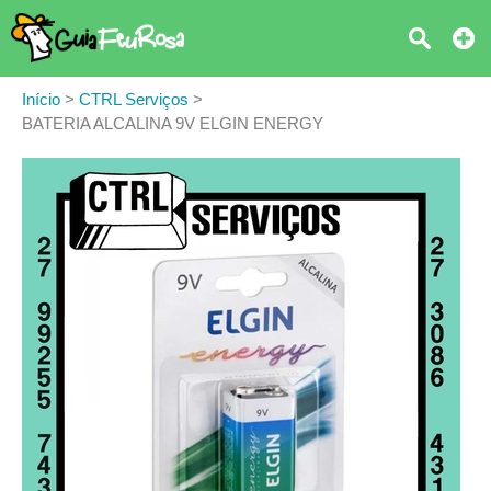
Início
>
CTRL Serviços
>
BATERIA ALCALINA 9V ELGIN ENERGY