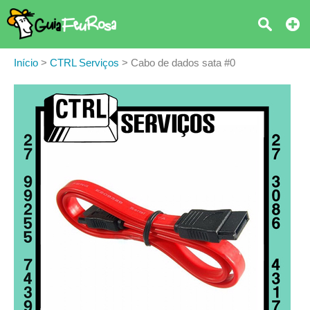
Início
>
CTRL Serviços
>
Cabo de dados sata #0