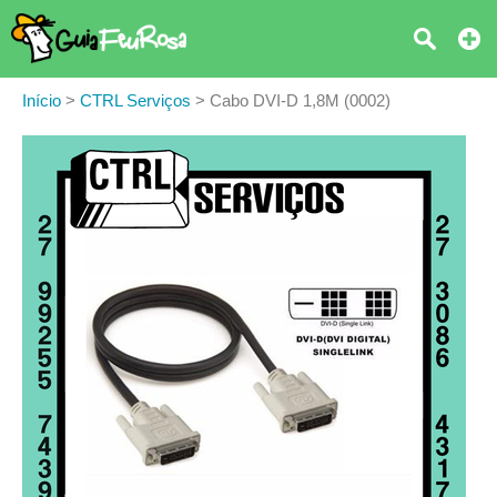
Início
>
CTRL Serviços
>
Cabo DVI-D 1,8M (0002)