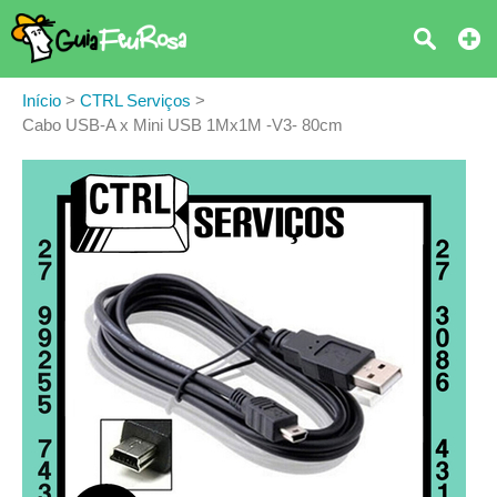
Início
>
CTRL Serviços
>
Cabo USB-A x Mini USB 1Mx1M -V3- 80cm