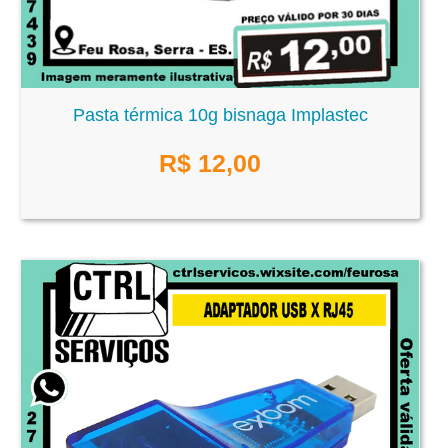
Pasta térmica 10g bisnaga Implastec
R$
12,00