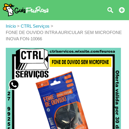
Início
>
CTRL Serviços
>
FONE DE OUVIDO INTRA AURICULAR SEM MICROFONE
INOVA FON-10066