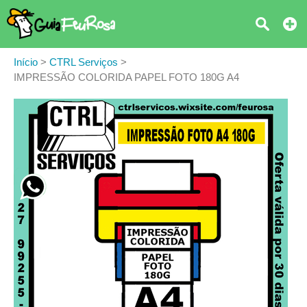
Início
>
CTRL Serviços
>
IMPRESSÃO COLORIDA PAPEL FOTO 180G A4