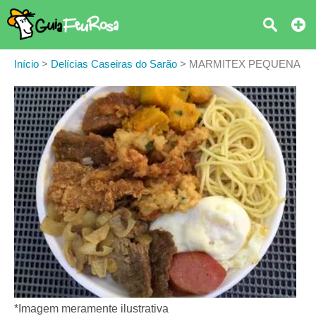
Início
>
Delícias Caseiras do Sarão
>
MARMITEX PEQUENA
*Imagem meramente ilustrativa