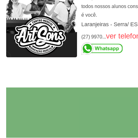
todos nossos alunos consi
é você.
Laranjeiras - Serra/ ES
ver telefo
(27) 9970...