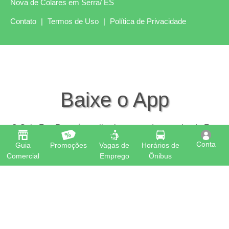
Nova de Colares em Serra/ ES
Contato
|
Termos de Uso
|
Política de Privacidade
Baixe o App
O Guia Feu Rosa é o aplicativo que todo morador de Feu
Rosa precisa ter em seu celular
Conta
Guia
Promoções
Vagas de
Horários de
Comercial
Emprego
Ônibus