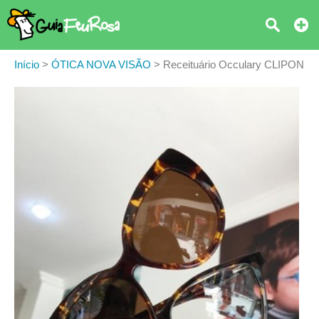
Início
>
ÓTICA NOVA VISÃO
>
Receituário Occulary CLIPON