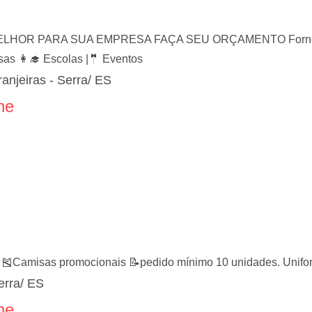
LHOR PARA SUA EMPRESA FAÇA SEU ORÇAMENTO Fornecedor
sas 👩‍🎓 Escolas |🤵 Eventos
anjeiras - Serra/ ES
ne
s 🎽Camisas promocionais 📝pedido mínimo 10 unidades. Unifor
erra/ ES
ne