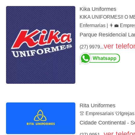
Kika Uniformes
KIKA UNIFORMES!! O ME
Enfermarias | 👨‍💼 Empre
Parque Residencial Lar
ver telefo
(27) 9979...
Rita Uniformes
👚 Empresariais 👕Igreja
Cidade Continental - S
ver telefo
(27) 9951...