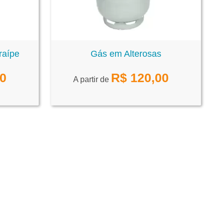
raípe
Gás em Alterosas
00
R$
120,00
A partir de