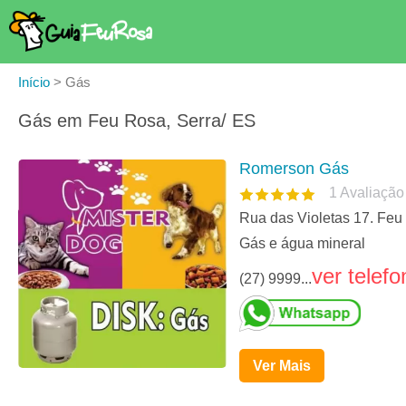
Início
>
Gás
Gás em Feu Rosa, Serra/ ES
Romerson Gás
1
Avaliação
Rua das Violetas 17. Feu
Gás e água mineral
ver telefo
(27) 9999...
Ver Mais