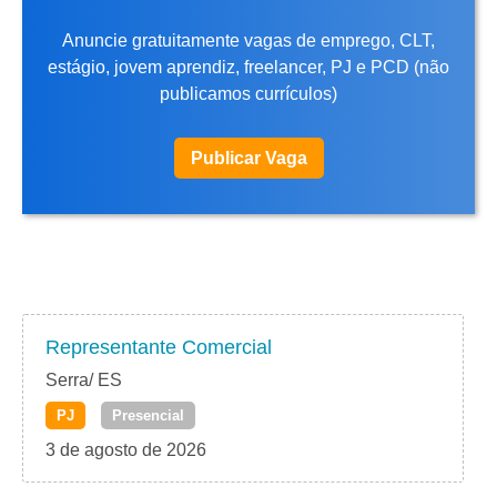
Anuncie gratuitamente vagas de emprego, CLT,
estágio, jovem aprendiz, freelancer, PJ e PCD (não
publicamos currículos)
Publicar Vaga
Representante Comercial
Serra/ ES
PJ
Presencial
3 de agosto de 2026