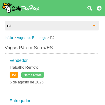
PJ
Todas as Vagas
Início
>
Vagas de Emprego
>
PJ
CLT
Vagas PJ em Serra/ES
Estágio
Vendedor
Freelancer
Trabalho Remoto
PJ
Home Office
PJ
6 de agosto de 2026
Home Office
Entregador