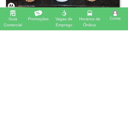
Conta
Chocolate
Guia
Promoções
Vagas de
Horários de
Comercial
Emprego
Ônibus
R$
200,00
A partir de