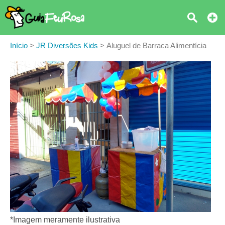
Início
>
JR Diversões Kids
>
Aluguel de Barraca Alimentícia
*Imagem meramente ilustrativa