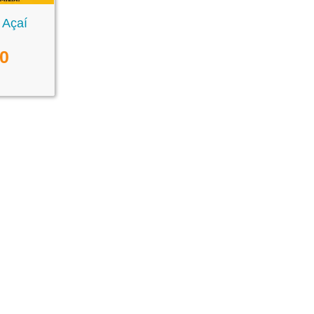
 Açaí
00