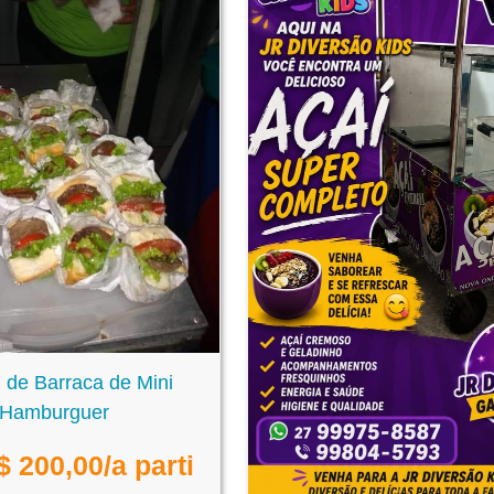
 de Barraca de Mini
Hamburguer
$
200,00
/a parti