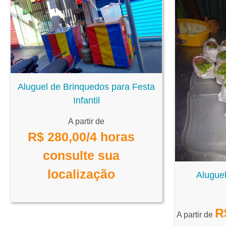
Aluguel de Brinquedos para Festa
Infantil
A partir de
R$
280,00
/4 horas
consulte sua
localização
Aluguel
R
A partir de